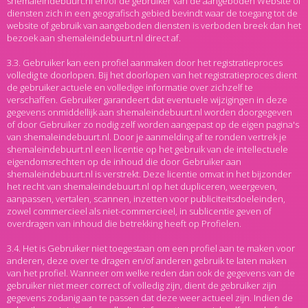
shemaleindebuurt.nl en/of de gebruiker van de aangeboden Website of
diensten zich in een geografisch gebied bevindt waar de toegang tot de
website of gebruik van aangeboden diensten is verboden breek dan het
bezoek aan shemaleindebuurt.nl direct af.
3.3. Gebruiker kan een profiel aanmaken door het registratieproces
volledig te doorlopen. Bij het doorlopen van het registratieproces dient
de gebruiker actuele en volledige informatie over zichzelf te
verschaffen. Gebruiker garandeert dat eventuele wijzigingen in deze
gegevens onmiddellijk aan shemaleindebuurt.nl worden doorgegeven
of door Gebruiker zo nodig zelf worden aangepast op de eigen pagina's
van shemaleindebuurt.nl. Door je aanmelding af te ronden vertrek je
shemaleindebuurt.nl een licentie op het gebruik van de intellectuele
eigendomsrechten op de inhoud die door Gebruiker aan
shemaleindebuurt.nl is verstrekt. Deze licentie omvat in het bijzonder
het recht van shemaleindebuurt.nl op het dupliceren, weergeven,
aanpassen, vertalen, scannen, inzetten voor publiciteitsdoeleinden,
zowel commercieel als niet-commercieel, in sublicentie geven of
overdragen van inhoud die betrekking heeft op Profielen.
3.4. Het is Gebruiker niet toegestaan om een profiel aan te maken voor
anderen, deze over te dragen en/of anderen gebruik te laten maken
van het profiel. Wanneer om welke reden dan ook de gegevens van de
gebruiker niet meer correct of volledig zijn, dient de gebruiker zijn
gegevens zodanig aan te passen dat deze weer actueel zijn. Indien de