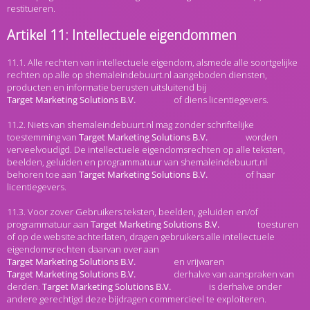
restitueren.
Artikel 11: Intellectuele eigendommen
11.1. Alle rechten van intellectuele eigendom, alsmede alle soortgelijke
rechten op alle op shemaleindebuurt.nl aangeboden diensten,
producten en informatie berusten uitsluitend bij
of diens licentiegevers.
11.2. Niets van shemaleindebuurt.nl mag zonder schriftelijke
toestemming van
worden
verveelvoudigd. De intellectuele eigendomsrechten op alle teksten,
beelden, geluiden en programmatuur van shemaleindebuurt.nl
behoren toe aan
of haar
licentiegevers.
11.3. Voor zover Gebruikers teksten, beelden, geluiden en/of
programmatuur aan
toesturen
of op de website achterlaten, dragen gebruikers alle intellectuele
eigendomsrechten daarvan over aan
en vrijwaren
derhalve van aanspraken van
derden.
is derhalve onder
andere gerechtigd deze bijdragen commercieel te exploiteren.