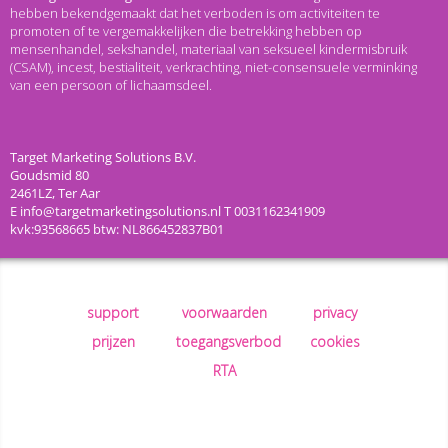
hebben bekendgemaakt dat het verboden is om activiteiten te
promoten of te vergemakkelijken die betrekking hebben op
mensenhandel, sekshandel, materiaal van seksueel kindermisbruik
(CSAM), incest, bestialiteit, verkrachting, niet-consensuele verminking
van een persoon of lichaamsdeel.
support
voorwaarden
privacy
prijzen
toegangsverbod
cookies
RTA