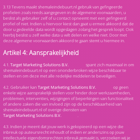
3.13 Tevens maakt shemaleindebuurt.nl gebruik van gefingeerde
profielen zoals reeds aangegeven in de algemene voorwaarden, u
beslist als gebruiker zelf of u contact opneemt met een gefingeerd
profiel of niet. Indien u hiervoor kiest dan gaat u ermee akkoord dat de
door u gedeelde data wordt opgeslagen zolang het gesprek loopt. Ook
hierbij beslist u zelf welke data u wilt delen en welke niet. Door met
deze algemene voorwaarden akkoord te gaan stemt u hiermee in.
Artikel 4: Aansprakelijkheid
4.1.
spant zich maximaal in om
shemaleindebuurt.nl op een ononderbroken wijze beschikbaar te
stellen en om deze met alle redelijke middelen te beveiligen.
4.2. Gebruiker kan
op geen
enkele wijze aansprakelijk stellen voor hinder door werkzaamheden,
problemen, interventies, wijzigingen of beperkingen van functionaliteit
of andere zaken die van invloed zijn op de beschikbaarheid van
shemaleindebuurt.nl of overige diensten van
.
4.3. Indien je meent dat jouw werk is gekopieerd op een wijze die
inbreuk op auteursrecht inhoudt of indien er anderszins op jouw
intellectuele eigendomsrechten inbreuk gemaakt is, verzoeken wij je