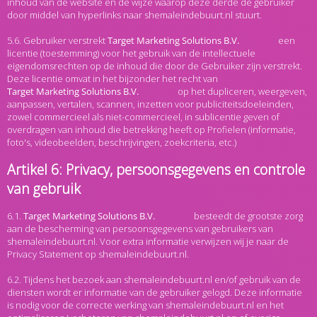
inhoud van de website en de wijze waarop deze derde de gebruiker
door middel van hyperlinks naar shemaleindebuurt.nl stuurt.
5.6. Gebruiker verstrekt
een
licentie (toestemming) voor het gebruik van de intellectuele
eigendomsrechten op de inhoud die door de Gebruiker zijn verstrekt.
Deze licentie omvat in het bijzonder het recht van
op het dupliceren, weergeven,
aanpassen, vertalen, scannen, inzetten voor publiciteitsdoeleinden,
zowel commercieel als niet-commercieel, in sublicentie geven of
overdragen van inhoud die betrekking heeft op Profielen (informatie,
foto's, videobeelden, beschrijvingen, zoekcriteria, etc.)
Artikel 6: Privacy, persoonsgegevens en controle
van gebruik
6.1.
besteedt de grootste zorg
aan de bescherming van persoonsgegevens van gebruikers van
shemaleindebuurt.nl. Voor extra informatie verwijzen wij je naar de
Privacy Statement op shemaleindebuurt.nl.
6.2. Tijdens het bezoek aan shemaleindebuurt.nl en/of gebruik van de
diensten wordt er informatie van de gebruiker gelogd. Deze informatie
is nodig voor de correcte werking van shemaleindebuurt.nl en het