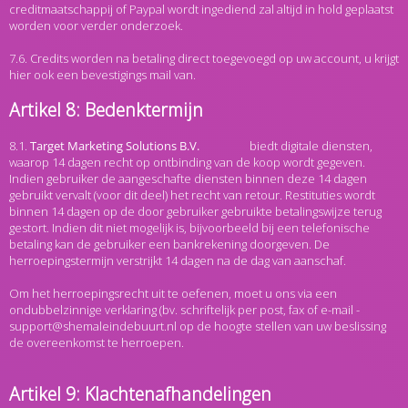
creditmaatschappij of Paypal wordt ingediend zal altijd in hold geplaatst
worden voor verder onderzoek.
7.6. Credits worden na betaling direct toegevoegd op uw account, u krijgt
hier ook een bevestigings mail van.
Artikel 8: Bedenktermijn
8.1.
biedt digitale diensten,
waarop 14 dagen recht op ontbinding van de koop wordt gegeven.
Indien gebruiker de aangeschafte diensten binnen deze 14 dagen
gebruikt vervalt (voor dit deel) het recht van retour. Restituties wordt
binnen 14 dagen op de door gebruiker gebruikte betalingswijze terug
gestort. Indien dit niet mogelijk is, bijvoorbeeld bij een telefonische
betaling kan de gebruiker een bankrekening doorgeven. De
herroepingstermijn verstrijkt 14 dagen na de dag van aanschaf.
Om het herroepingsrecht uit te oefenen, moet u ons via een
ondubbelzinnige verklaring (bv. schriftelijk per post, fax of e-mail -
support@shemaleindebuurt.nl op de hoogte stellen van uw beslissing
de overeenkomst te herroepen.
Artikel 9: Klachtenafhandelingen