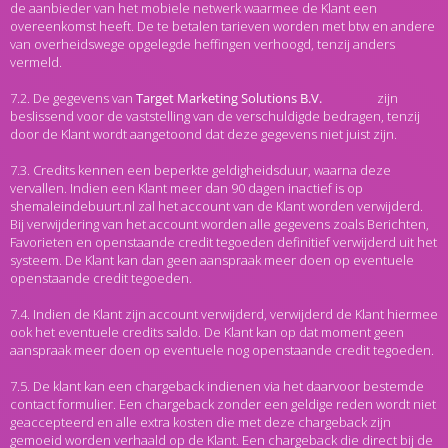
de aanbieder van het mobiele netwerk waarmee de Klant een
overeenkomst heeft. De te betalen tarieven worden met btw en andere
van overheidswege opgelegde heffingen verhoogd, tenzij anders
vermeld.
7.2. De gegevens van
zijn
beslissend voor de vaststelling van de verschuldigde bedragen, tenzij
door de Klant wordt aangetoond dat deze gegevens niet juist zijn.
7.3. Credits kennen een beperkte geldigheidsduur, waarna deze
vervallen. Indien een Klant meer dan 90 dagen inactief is op
shemaleindebuurt.nl zal het account van de Klant worden verwijderd.
Bij verwijdering van het account worden alle gegevens zoals Berichten,
Favorieten en openstaande credit tegoeden definitief verwijderd uit het
systeem. De Klant kan dan geen aanspraak meer doen op eventuele
openstaande credit tegoeden.
7.4. Indien de Klant zijn account verwijderd, verwijderd de Klant hiermee
ook het eventuele credits saldo. De Klant kan op dat moment geen
aanspraak meer doen op eventuele nog openstaande credit tegoeden.
7.5. De klant kan een chargeback indienen via het daarvoor bestemde
contact formulier. Een chargeback zonder een geldige reden wordt niet
geaccepteerd en alle extra kosten die met deze chargeback zijn
gemoeid worden verhaald op de Klant. Een chargeback die direct bij de