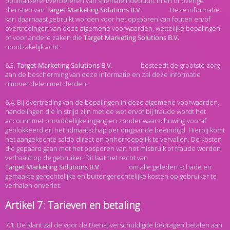
optimaliseren/verbeteren van shemaleindebuurt.nl en of overige
diensten van
Deze informatie
kan daarnaast gebruikt worden voor het opsporen van fouten en/of
overtredingen van deze algemene voorwaarden, wettelijke bepalingen
of voor andere zaken die
noodzakelijk acht.
6.3.
besteedt de grootste zorg
aan de bescherming van deze informatie en zal deze informatie
nimmer delen met derden.
6.4. Bij overtreding van de bepalingen in deze algemene voorwaarden,
handelingen die in strijd zijn met de wet en/of bij fraude wordt het
account met onmiddellijke ingang en zonder waarschuwing vooraf
geblokkeerd en het lidmaatschap per omgaande beëindigd. Hierbij komt
het aangekochte saldo direct en onherroepelijk te vervallen. De kosten
die gepaard gaan met het opsporen van het misbruik of fraude worden
verhaald op de gebruiker. Dit laat het recht van
om alle geleden schade en
gemaakte gerechtelijke en buitengerechtelijke kosten op gebruiker te
verhalen onverlet.
Artikel 7: Tarieven en betaling
7.1. De Klant zal de voor de Dienst verschuldigde bedragen betalen aan