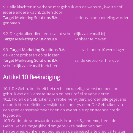
9.1. Alle klachten in verband met gebruik van de website , kwaliteit of
iedere andere klacht, zullen door
serieus in behandeling worden
genomen.
9.2. De gebruiker dient een klacht schriftelijk via de mail bij
kenbaar te maken.
9.3.
zal binnen 10 werkdagen
de klacht proberen op te lossen.
zal de Gebruiker hierover
schriftelijk via de mail berichten.
Artikel 10 Beëindiging
10.1. De Gebruiker heeft het recht om op elk gewenst moment het
gebruik van de Dienst te staken en het Profiel te verwijderen.
10.2. Indien de Gebruiker zijn Profiel verwijdert, worden alle gegevens
en berichten definitief verwijderd uit het systeem. De Gebruiker kan
dan geen aanspraak meer doen op eventuele openstaande credit
tegoeden.
10.3 Onder de voorwaarden zoals in artikel 8 genoemd, heeft de
Gebruiker de mogelijkheid om gebruik te maken van het
herroepingsrecht en het bedrag van de aangeschafte credit(s) te laten