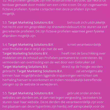
5.2. Als profielen gemaakt zijn met entertainment als doel, dan wordt dit
kenbaar gemaakt door middel van een cirkle icoon. Dit zijn zogenaamde
fictieve profielen. Fysieke contacten met deze profielen zijn niet
mogelijk.
5.3.
behoudt zich uitdrukkelijk
het recht voor om gesprekken op shemaleindebuurt.nl te sturen via zelf
gecreëerde profielen. Dit zijn fictieve profielen waarmee geen fysieke
afspraken mogelijk zijn.
5.4.
is niet verantwoordelijk
voor Profielen die in strijd zijn met de wet.
heeft niet de beschikking over
middelen om de inhoud van Profielen permanent te controleren. Bij
vermoeden van overtreding van de wet door een Gebruiker zal
direct op de hoogte worden
gebracht.
zal vervolgens alle
binnen haar mogelijkheden liggende inspanningen verrichten om
herhaling hiervan te voorkomen en indien noodzakelijk betreffende
uitingen op de website te verwijderen.
5.5.
gebruikt onder andere
websites van derden om, al dan niet tegen vergoeding, bezoekers te
sturen naar haar website. Deze derden die verantwoordelijk zijn voor
het plaatsen van deze hyperlinks zijn hierbij zelf aansprakelijk voor de