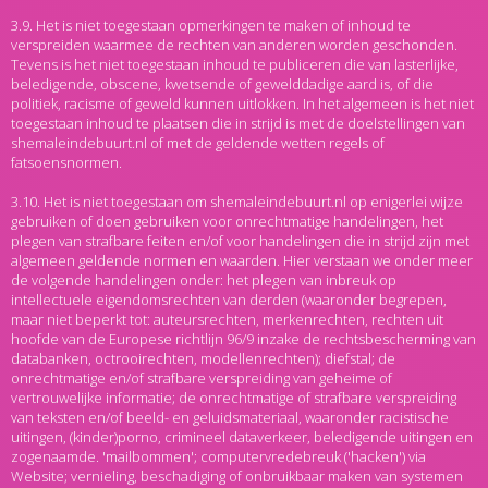
3.9. Het is niet toegestaan opmerkingen te maken of inhoud te
verspreiden waarmee de rechten van anderen worden geschonden.
Tevens is het niet toegestaan inhoud te publiceren die van lasterlijke,
beledigende, obscene, kwetsende of gewelddadige aard is, of die
politiek, racisme of geweld kunnen uitlokken. In het algemeen is het niet
toegestaan inhoud te plaatsen die in strijd is met de doelstellingen van
shemaleindebuurt.nl of met de geldende wetten regels of
fatsoensnormen.
3.10. Het is niet toegestaan om shemaleindebuurt.nl op enigerlei wijze
gebruiken of doen gebruiken voor onrechtmatige handelingen, het
plegen van strafbare feiten en/of voor handelingen die in strijd zijn met
algemeen geldende normen en waarden. Hier verstaan we onder meer
de volgende handelingen onder: het plegen van inbreuk op
intellectuele eigendomsrechten van derden (waaronder begrepen,
maar niet beperkt tot: auteursrechten, merkenrechten, rechten uit
hoofde van de Europese richtlijn 96/9 inzake de rechtsbescherming van
databanken, octrooirechten, modellenrechten); diefstal; de
onrechtmatige en/of strafbare verspreiding van geheime of
vertrouwelijke informatie; de onrechtmatige of strafbare verspreiding
van teksten en/of beeld- en geluidsmateriaal, waaronder racistische
uitingen, (kinder)porno, crimineel dataverkeer, beledigende uitingen en
zogenaamde. 'mailbommen'; computervredebreuk ('hacken') via
Website; vernieling, beschadiging of onbruikbaar maken van systemen