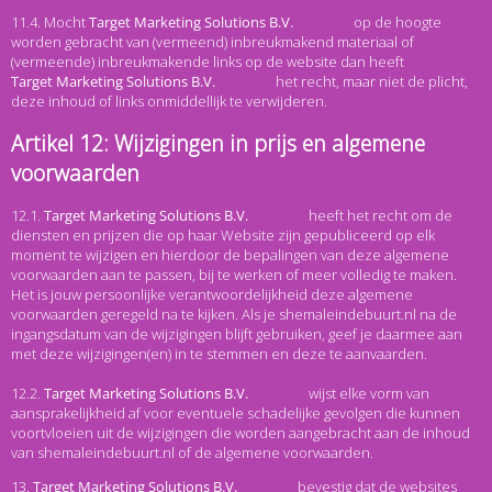
11.4. Mocht
op de hoogte
worden gebracht van (vermeend) inbreukmakend materiaal of
(vermeende) inbreukmakende links op de website dan heeft
het recht, maar niet de plicht,
deze inhoud of links onmiddellijk te verwijderen.
Artikel 12: Wijzigingen in prijs en algemene
voorwaarden
12.1.
heeft het recht om de
diensten en prijzen die op haar Website zijn gepubliceerd op elk
moment te wijzigen en hierdoor de bepalingen van deze algemene
voorwaarden aan te passen, bij te werken of meer volledig te maken.
Het is jouw persoonlijke verantwoordelijkheid deze algemene
voorwaarden geregeld na te kijken. Als je shemaleindebuurt.nl na de
ingangsdatum van de wijzigingen blijft gebruiken, geef je daarmee aan
met deze wijzigingen(en) in te stemmen en deze te aanvaarden.
12.2.
wijst elke vorm van
aansprakelijkheid af voor eventuele schadelijke gevolgen die kunnen
voortvloeien uit de wijzigingen die worden aangebracht aan de inhoud
van shemaleindebuurt.nl of de algemene voorwaarden.
13.
bevestig dat de websites