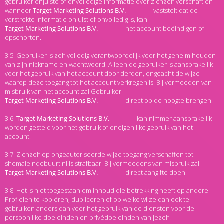
gebruiker onjuiste of onvolledige informatie over zichzelf verschaft en
wanneer
vaststelt dat de
verstrekte informatie onjuist of onvolledig is, kan
het account beëindigen of
opschorten.
3.5. Gebruiker is zelf volledig verantwoordelijk voor het geheim houden
van zijn nickname en wachtwoord. Alleen de gebruiker is aansprakelijk
voor het gebruik van het account door derden, ongeacht de wijze
waarop deze toegang tot het account verkregen is. Bij vermoeden van
misbruik van het account zal Gebruiker
direct op de hoogte brengen.
3.6.
kan nimmer aansprakelijk
worden gesteld voor het gebruik of oneigenlijke gebruik van het
account.
3.7. Zichzelf op ongeautoriseerde wijze toegang verschaffen tot
shemaleindebuurt.nl is strafbaar. Bij vermoedens van misbruik zal
direct aangifte doen.
3.8. Het is niet toegestaan om inhoud die betrekking heeft op andere
Profielen te kopiëren, dupliceren of op welke wijze dan ook te
gebruiken anders dan voor het gebruik van de diensten voor de
persoonlijke doeleinden en privédoeleinden van jezelf.