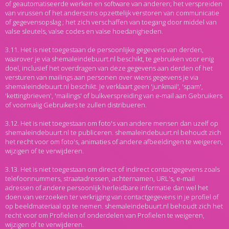
of geautomatiseerde werken en software van anderen; het verspreiden
van virussen of het anderszins opzettelijk verstoren van communicatie
of gegevensopslag ; het zich verschaffen van toegang door middel van
valse sleutels, valse codes en valse hoedanigheden.
3.11. Het is niet toegestaan de persoonlijke gegevens van derden,
waarover je via shemaleindebuurt.nl beschikt, te gebruiken voor enig
doel, inclusief het overdragen van deze gegevens aan derden of het
versturen van mailings aan personen over wiens gegevens je via
shemaleindebuurt.nl beschikt. Je verklaart geen 'junkmail', 'spam',
'kettingbrieven', 'mailings' of bulkverspreiding van e-mail aan Gebruikers
of voormalig Gebruikers te zullen distribueren.
3.12. Het is niet toegestaan om foto's van andere mensen dan uzelf op
shemaleindebuurt.nl te publiceren. shemaleindebuurt.nl behoudt zich
het recht voor om foto's, animaties of andere afbeeldingen te weigeren,
wijzigen of te verwijderen.
3.13. Het is niet toegestaan om direct of indirect contactgegevens zoals
telefoonnummers, straatadressen, achternamen, URL's, e-mail
adressen of andere persoonlijk herleidbare informatie dan wel het
doen van verzoeken ter verkrijging van contactgegevens in je profiel of
op beeldmateriaal op te nemen. shemaleindebuurt.nl behoudt zich het
recht voor om Profielen of onderdelen van Profielen te weigeren,
wijzigen of te verwijderen.